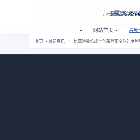
跳转到主要内容
辰飞雨途驾汽车
网站首页
最新
首页
>
最新资讯
>
比亚迪靠低成本创新登顶全球？专利
比亚迪靠低成本创新登顶
日期：
2026-06-03 02:50
栏目：
最新资讯
浏览
我自己就干过一件特别蠢的事。2019年
核心技术”。当时觉得自己挺懂，现在回想起来
名，比亚迪以157分登顶，我盯着那个数字看