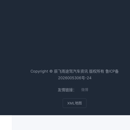
通用汽车收缩电动车业务 计提60
亿美元损失
2026-02-19 02:01 · 1013 阅读
；
反
热词TOP20
Copyright © 辰飞雨途驾汽车资讯 版权所有
鲁ICP备
2026005306号-24
友情链接：
微博
XML地图