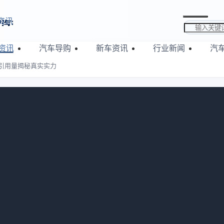
资讯
搜索关键词
资讯
汽车导购
新车资讯
行业新闻
汽
引用量揭秘真实实力
全球？专利引用量揭秘真实实力
：
557
那会儿，有朋友跟我聊起比亚迪，我随口说了句“造电池的能有什
，脸上火辣辣的。前几天翻到那份2026年4月的全球创新机构
了半天，说实话，心里五味杂陈。