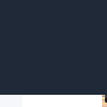
至于那些一句话带过的佐证，比如欧洲专
再比如他们那个“闪充”技术，被三家欧美车
正一个朴素的道理是：如果你的技术不够好，
研发效率才是最终的胜负手