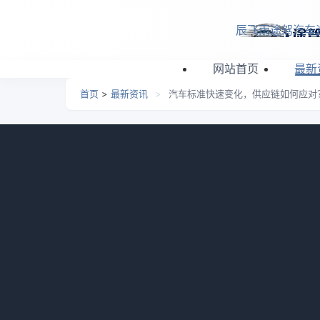
跳转到主要内容
辰飞雨途驾汽车
网站首页
最新
首页
>
最新资讯
>
汽车标准快速变化，供应链如何应对
汽车标准快速变化，供应
日期：
2026-06-03 02:35
栏目：
最新资讯
浏览
我自己就干过一件特别蠢的事。去年年初
充电的折叠手机支架。我当时脑子里全是电商
错，成本压得也低，结果连样品都发不出去
住。气得我当晚没睡好。后来我才反应过来，