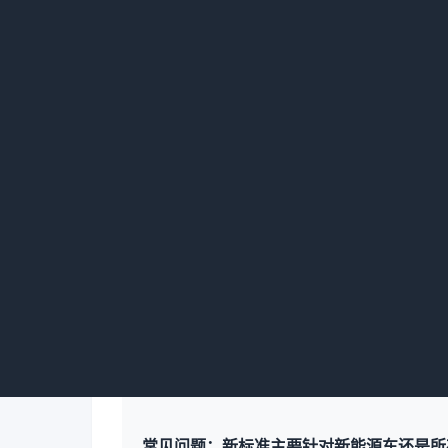
确，企业就只能凭感觉赌。
我翻了翻这次会议的相关纪要，里面提到
套话。后来搞认证的同学给我解释，说这个机
集成本影响数据，再决定全国推行的节奏。他
还得持续监测副作用。如果这次真能做到，那
果有一个机制告诉配件厂“这个改动预计会影响
常见问题：新标准主要针对新能源车还是所