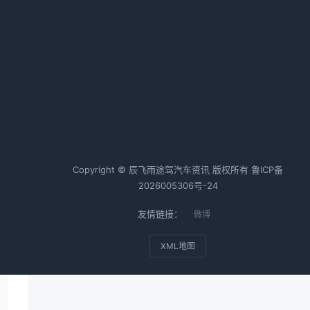
通用汽车收缩电动车业务 计提60
是
亿美元损失
收
2026-02-19 02:01 · 1013 阅读
，
如
热词TOP20
Copyright © 辰飞雨途驾汽车资讯 版权所有
鲁ICP备
2026005306号-24
友情链接：
微博
XML地图