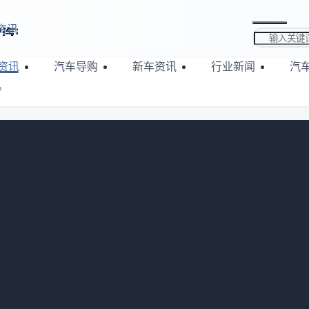
资讯
搜索关键词
资讯
汽车导购
新车资讯
行业新闻
汽
？
链如何应对？
：
832
，有个做车载充电配件的朋友找我聊合作，说想开发一款支持无
数据，觉得这个品类月销几万单，赶紧上。产品做出来了，外观
——新出的几款车，中控台设计变了，那种卡扣式的支架根本卡
那几家车企2024年底公布的新内饰设计规范，我哪怕花半小时