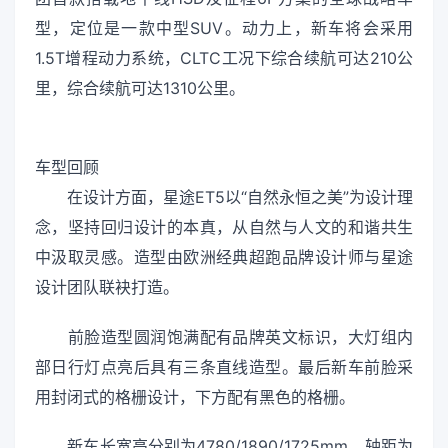
型，定位是一款中型SUV。动力上，新车将会采用
1.5T增程动力系统，CLTC工况下综合续航可达210公
里，综合续航可达1310公里。
车型回顾
在设计方面，星途ET5以“自然永恒之美”为设计理
念，坚持回归设计的本真，从自然与人文的和谐共生
中汲取灵感。造型由欧洲经典超跑品牌设计师与星途
设计团队联袂打造。
前脸造型圆润饱满配有品牌英文标识，大灯组内
部日行灯点亮后具有三条直线造型。最后新车前脸采
用封闭式的格栅设计，下方配有黑色的格栅。
新车长宽高分别为4780/1890/1725mm，轴距为