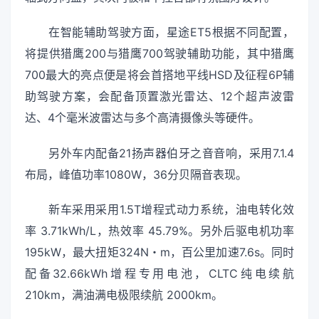
在智能辅助驾驶方面，星途ET5根据不同配置，
将提供猎鹰200与猎鹰700驾驶辅助功能，其中猎鹰
700最大的亮点便是将会首搭地平线HSD及征程6P辅
助驾驶方案，会配备顶置激光雷达、12个超声波雷
达、4个毫米波雷达与多个高清摄像头等硬件。
另外车内配备21扬声器伯牙之音音响，采用7.1.4
布局，峰值功率1080W，36分贝隔音表现。
新车采用采用1.5T增程式动力系统，油电转化效
率 3.71kWh/L，热效率 45.79%。另外后驱电机功率
195kW，最大扭矩324N・m，百公里加速7.6s。同时
配备32.66kWh增程专用电池，CLTC纯电续航
210km，满油满电极限续航 2000km。