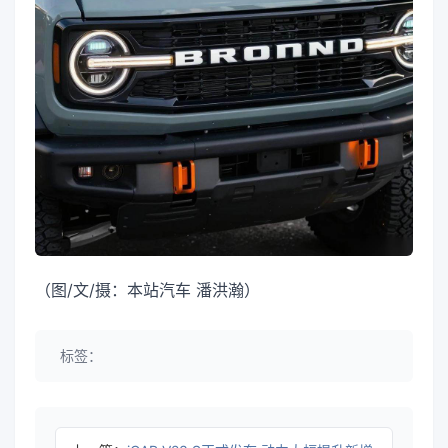
（图/文/摄：本站汽车 潘洪瀚）
标签：