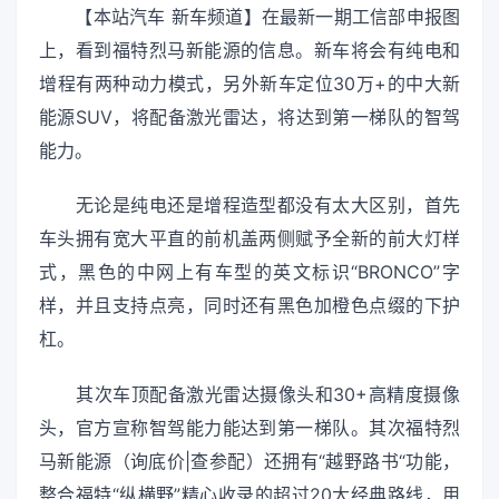
【本站汽车 新车频道】在最新一期工信部申报图
上，看到福特烈马新能源的信息。新车将会有纯电和
增程有两种动力模式，另外新车定位30万+的中大新
能源SUV，将配备激光雷达，将达到第一梯队的智驾
能力。
无论是纯电还是增程造型都没有太大区别，首先
车头拥有宽大平直的前机盖两侧赋予全新的前大灯样
式，黑色的中网上有车型的英文标识“BRONCO”字
样，并且支持点亮，同时还有黑色加橙色点缀的下护
杠。
其次车顶配备激光雷达摄像头和30+高精度摄像
头，官方宣称智驾能力能达到第一梯队。其次福特烈
马新能源（询底价|查参配）还拥有“越野路书“功能，
整合福特“纵横野”精心收录的超过20大经典路线，用