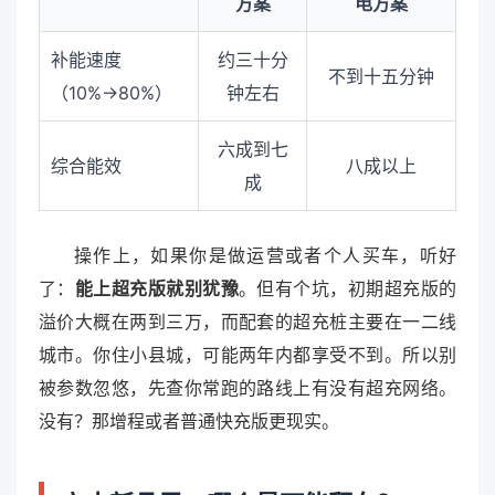
方案
电方案
补能速度
约三十分
不到十五分钟
（10%→80%）
钟左右
六成到七
综合能效
八成以上
成
操作上，如果你是做运营或者个人买车，听好
了：
能上超充版就别犹豫
。但有个坑，初期超充版的
溢价大概在两到三万，而配套的超充桩主要在一二线
城市。你住小县城，可能两年内都享受不到。所以别
被参数忽悠，先查你常跑的路线上有没有超充网络。
没有？那增程或者普通快充版更现实。