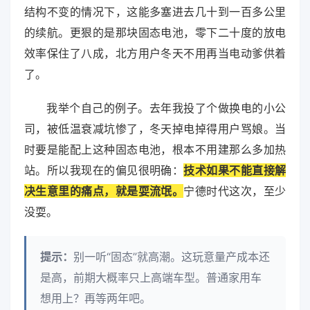
结构不变的情况下，这能多塞进去几十到一百多公里
的续航。更狠的是那块固态电池，零下二十度的放电
效率保住了八成，北方用户冬天不用再当电动爹供着
了。
我举个自己的例子。去年我投了个做换电的小公
司，被低温衰减坑惨了，冬天掉电掉得用户骂娘。当
时要是能配上这种固态电池，根本不用建那么多加热
站。所以我现在的偏见很明确：
技术如果不能直接解
决生意里的痛点，就是耍流氓。
宁德时代这次，至少
没耍。
提示：
别一听“固态”就高潮。这玩意量产成本还
是高，前期大概率只上高端车型。普通家用车
想用上？再等两年吧。