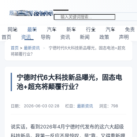
跳转到主要内容
辰飞雨途驾汽车资讯
搜索关键词
网站
最新
汽车
新车
行业
汽车
免责
首页
资讯
导购
资讯
新闻
政策
声明
首页
>
最新资讯
>
宁德时代6大科技新品曝光，固态电池+超充
将颠覆行业？
宁德时代6大科技新品曝光，固态电
池+超充将颠覆行业？
日期：
2026-06-03 02:28
栏目：
最新资讯
浏览：
798
说实话，看到2026年4月宁德时代发布的这六大超级
科技新品，我第一反应不是惊叹，是“靠，又得重新押