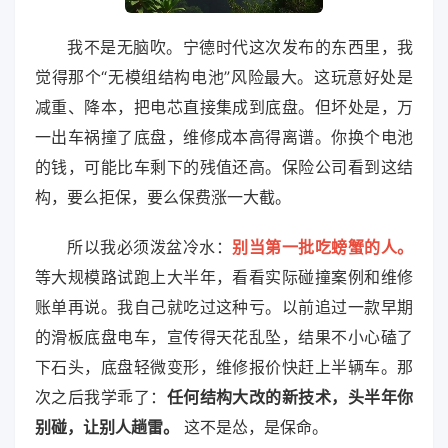
我不是无脑吹。宁德时代这次发布的东西里，我
觉得那个“无模组结构电池”风险最大。这玩意好处是
减重、降本，把电芯直接集成到底盘。但坏处是，万
一出车祸撞了底盘，维修成本高得离谱。你换个电池
的钱，可能比车剩下的残值还高。保险公司看到这结
构，要么拒保，要么保费涨一大截。
所以我必须泼盆冷水：
别当第一批吃螃蟹的人。
等大规模路试跑上大半年，看看实际碰撞案例和维修
账单再说。我自己就吃过这种亏。以前追过一款早期
的滑板底盘电车，宣传得天花乱坠，结果不小心磕了
下石头，底盘轻微变形，维修报价快赶上半辆车。那
次之后我学乖了：
任何结构大改的新技术，头半年你
别碰，让别人趟雷。
这不是怂，是保命。