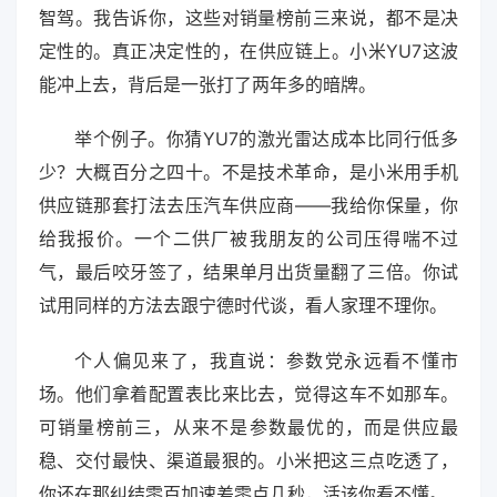
智驾。我告诉你，这些对销量榜前三来说，都不是决
定性的。真正决定性的，在供应链上。小米YU7这波
能冲上去，背后是一张打了两年多的暗牌。
举个例子。你猜YU7的激光雷达成本比同行低多
少？大概百分之四十。不是技术革命，是小米用手机
供应链那套打法去压汽车供应商——我给你保量，你
给我报价。一个二供厂被我朋友的公司压得喘不过
气，最后咬牙签了，结果单月出货量翻了三倍。你试
试用同样的方法去跟宁德时代谈，看人家理不理你。
个人偏见来了，我直说：参数党永远看不懂市
场。他们拿着配置表比来比去，觉得这车不如那车。
可销量榜前三，从来不是参数最优的，而是供应最
稳、交付最快、渠道最狠的。小米把这三点吃透了，
你还在那纠结零百加速差零点几秒，活该你看不懂。